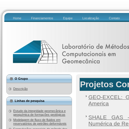
Home
Financiamentos
Equipe
Localização
Contato
O Grupo
Projetos Co
Descrição
GEO-EXCEL: GE
Linhas de pesquisa
America
Estudo da integridade geomecânica e
geoquímica de formações geológicas
SHALE GAS - C
Modelagem de fluxo de fluidos em
Numérica de Re
reservatórios de petróleo deformáveis
Formulações especiais do método dos