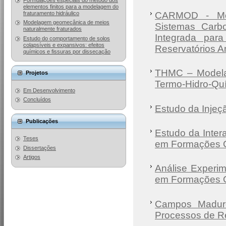
elementos finitos para a modelagem do
fraturamento hidráulico
CARMOD - Mod
Modelagem geomecânica de meios
Sistemas Carbo
naturalmente fraturados
Integrada par
Estudo do comportamento de solos
colapsíveis e expansivos: efeitos
Reservatórios A
químicos e fissuras por dissecação
THMC – Modela
Projetos
Termo-Hidro-Quí
Em Desenvolvimento
Concluídos
Estudo da Injeç
Publicações
Estudo da Inte
Teses
em Formações 
Dissertações
Artigos
Análise Experim
em Formações 
Campos Madur
Processos de Re